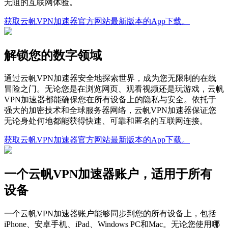
无阻的互联网体验。
获取云帆VPN加速器官方网站最新版本的App下载。
解锁您的数字领域
通过云帆VPN加速器安全地探索世界，成为您无限制的在线
冒险之门。无论您是在浏览网页、观看视频还是玩游戏，云帆
VPN加速器都能确保您在所有设备上的隐私与安全。依托于
强大的加密技术和全球服务器网络，云帆VPN加速器保证您
无论身处何地都能获得快速、可靠和匿名的互联网连接。
获取云帆VPN加速器官方网站最新版本的App下载。
一个云帆VPN加速器账户，适用于所有
设备
一个云帆VPN加速器账户能够同步到您的所有设备上，包括
iPhone、安卓手机、iPad、Windows PC和Mac。无论您使用哪