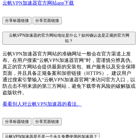
云帆VPN加速器官方网站app下载
分享标题链接
分享页面链接
云帆VPN加速器的官方网站地址是什么？如何确认这是正规的官方网
站？
云帆VPN加速器官方网站的准确网址一般会在官方渠道上发
布。在用户搜索“云帆VPN加速器官网”时，需谨慎分辨真伪。
真正的官方网站会提供最新的安装包、账户服务以及安全保障
页面，并且具备正规备案和加密链接（HTTPS）。建议用户
通过搜索引擎输入“云帆VPN加速器官网”来访问官方入口，以
防点击不明来源的第三方网站，避免下载带有风险的破解版或
盗版软件。
看看别人对云帆VPN加速器的看法。
分享标题链接
分享页面链接
云帆VPN加速器是不是一个永久免费使用的加速器？