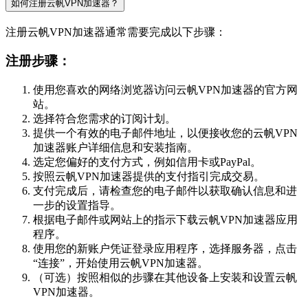
如何注册云帆VPN加速器？
注册云帆VPN加速器通常需要完成以下步骤：
注册步骤：
使用您喜欢的网络浏览器访问云帆VPN加速器的官方网
站。
选择符合您需求的订阅计划。
提供一个有效的电子邮件地址，以便接收您的云帆VPN
加速器账户详细信息和安装指南。
选定您偏好的支付方式，例如信用卡或PayPal。
按照云帆VPN加速器提供的支付指引完成交易。
支付完成后，请检查您的电子邮件以获取确认信息和进
一步的设置指导。
根据电子邮件或网站上的指示下载云帆VPN加速器应用
程序。
使用您的新账户凭证登录应用程序，选择服务器，点击
“连接”，开始使用云帆VPN加速器。
（可选）按照相似的步骤在其他设备上安装和设置云帆
VPN加速器。