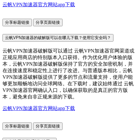
云帆VPN加速器官方网站app下载
分享标题链接
分享页面链接
云帆VPN加速器的破解版可以在哪儿下载？使用它安全吗？
云帆VPN加速器破解版可以通过 云帆VPN加速器官网渠道或
正规应用商店的特别版本入口获得。作为优化用户体验的版
本，云帆VPN加速器破解版保持了官方的安全加密机制，并
在连接速度和稳定性上进行了改进。与普通版本相比，云帆
VPN加速器破解版提供了更多的节点和流量支持，使用户能
够更加顺畅地访问全球网络。在下载时，建议始终通过 云帆
VPN加速器官网确认入口，以确保获取的是真正的官方版
本，避免来自非正规来源的下载。
云帆VPN加速器官方网站app下载
分享标题链接
分享页面链接