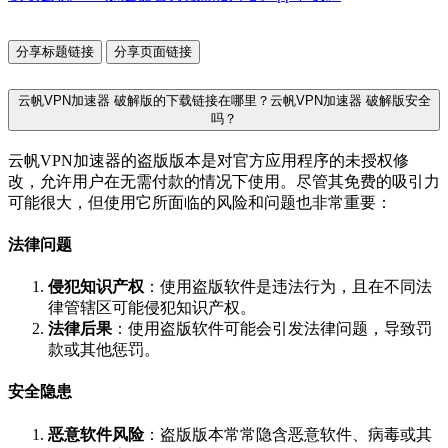
分享标题链接
分享页面链接
云帆VPN加速器 破解版的下载链接在哪里？云帆VPN加速器 破解版安全
吗？
云帆VPN加速器的盗版版本是对官方应用程序的未授权修
改，允许用户在无需付款的情况下使用。尽管其免费的吸引力
可能很大，但使用它所面临的风险和问题也非常重要：
法律问题
侵犯知识产权
：使用盗版软件是违法行为，且在不同法
律管辖区可能侵犯知识产权。
法律后果
：使用盗版软件可能会引发法律问题，导致罚
款或其他惩罚。
安全隐患
恶意软件风险
：盗版版本常常隐含恶意软件、病毒或其