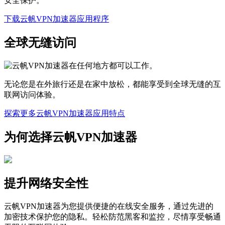
安全保护。
下载云帆VPN加速器应用程序
全球无缝访问
无论您是在外旅行还是在家中放松，都能享受到全球无缝的互
联网访问体验。
探索更多云帆VPN加速器应用特点
为何选择云帆VPN加速器
提升网络安全性
云帆VPN加速器为您提供便捷的在线安全服务，通过先进的
加密技术保护您的隐私。轻松防范黑客和监控，尽情享受畅通