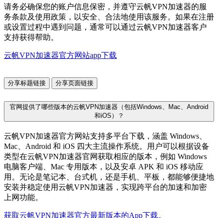
请务必确保您的账户信息保密，并遵守云帆VPN加速器的服
务条款及使用政策，以安全、合法地使用该服务。如果在注册
或设置过程中遇到问题，通常可以通过云帆VPN加速器客户
支持获得帮助。
云帆VPN加速器官方网站app下载
分享标题链接
分享页面链接
官网提供了哪些版本的云帆VPN加速器（包括Windows、Mac、Android
和iOS）？
云帆VPN加速器官方网站支持多平台下载，涵盖 Windows、
Mac、Android 和 iOS 四大主流操作系统。用户可以根据设备
类型在云帆VPN加速器官网获取相应的版本，例如 Windows
电脑客户端、Mac 专用版本，以及安卓 APK 和 iOS 移动应
用。无论是笔记本、台式机，还是手机、平板，都能够便捷地
安装并稳定使用云帆VPN加速器，实现跨平台的加速和加密
上网功能。
获取云帆VPN加速器官方最新版本的App下载。