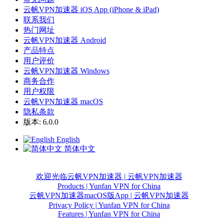
云帆VPN加速器 iOS App (iPhone & iPad)
联系我们
热门网址
云帆VPN加速器 Android
产品特点
用户评价
云帆VPN加速器 Windows
商务合作
用户权限
云帆VPN加速器 macOS
隐私条款
版本: 6.0.0
English
简体中文
欢迎光临云帆VPN加速器 | 云帆VPN加速器
Products | Yunfan VPN for China
云帆VPN加速器macOS版App | 云帆VPN加速器
Privacy Policy | Yunfan VPN for China
Features | Yunfan VPN for China